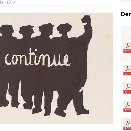
tés
0
Der