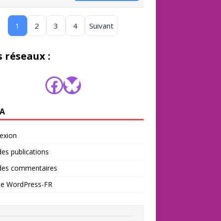
1
2
3
4
Suivant
 réseaux :
A
exion
des publications
 des commentaires
 de WordPress-FR