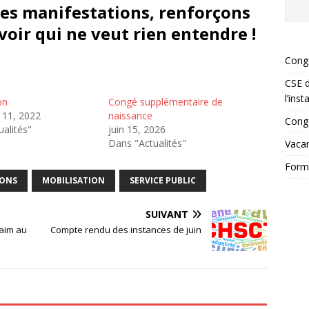
, les manifestations, renforçons
voir qui ne veut rien entendre !
Cong
CSE d
l’ins
on
Congé supplémentaire de
11, 2022
naissance
Congé
alités"
juin 15, 2026
Dans "Actualités"
Vacan
Forma
IONS
MOBILISATION
SERVICE PUBLIC
SUIVANT
aim au
Compte rendu des instances de juin